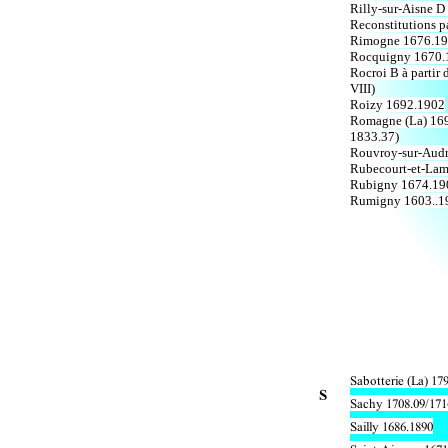
Rilly-sur-Aisne 
Reconstitutions p
Rimogne 1676.1
Rocquigny 1670.
Rocroi B à partir
VIII)
Roizy 1692.1902
Romagne (La) 169
1833.37)
Rouvroy-sur-Audr
Rubecourt-et-Lame
Rubigny 1674.19
Rumigny 1603..19