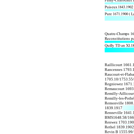
Raillicourt 1661
Rancennes 1793.
Raucourt-et-Flab
1705.10/1753.55/
Regniowez 1671.
Remaucourt 1693
Remilly-Aillico
Remilly-les-Poth
Remonville 1808.
1839.1917
Renneville 1641.
BMS1648.58/166
Renwez 1703.190
Rethel 1839.1902
Revin B 1555.99/ 